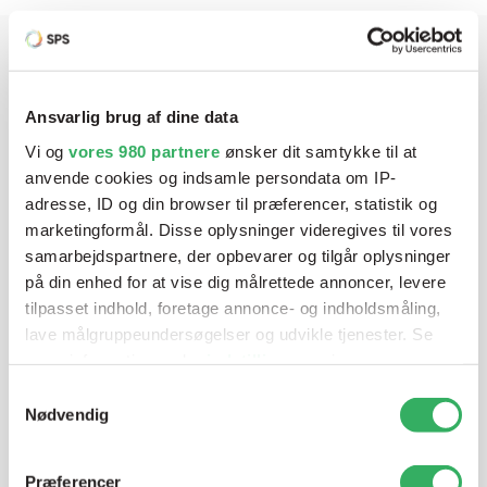
Har du brug for hjælp? Vi sidder
Ansvarlig brug af dine data
klar ved telefonen
Vi og
vores 980 partnere
ønsker dit samtykke til at
anvende cookies og indsamle persondata om IP-
Vi tilbyder et bredt sortiment af produkter til
adresse, ID og din browser til præferencer, statistik og
autolakering. Lige meget om du skal bruge en enkelt farve,
marketingformål. Disse oplysninger videregives til vores
en sprøjtepistol eller om du har behov for en
samarbejdspartnere, der opbevarer og tilgår oplysninger
blandeanlægsløsning, kan vi hjælpe dig.
på din enhed for at vise dig målrettede annoncer, levere
tilpasset indhold, foretage annonce- og indholdsmåling,
lave målgruppeundersøgelser og udvikle tjenester. Se
Mandag - Torsdag
07:00-15:30
mere information under
indstillinger
og i vores
persondatapolitik. Du kan altid trække dit samtykke
Samtykkevalg
tilbage eller ændre indstillinger fra vores
Nødvendig
Fredag
07:00-13:45
"Cookiedeklaration", eller ved at trykke på "Privacy
trigger" ikonet.
Præferencer