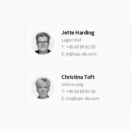
Jette Harding
Lagerchef
T:
+45 69 89 81 05
E:
jh@sps-dk.com
Christina Toft
Intern salg
T:
+45 69 89 81 06
E:
cta@sps-dk.com