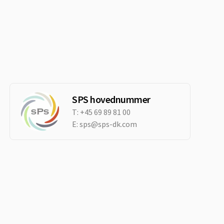
SPS hovednummer
T:
+45 69 89 81 00
E:
sps@sps-dk.com