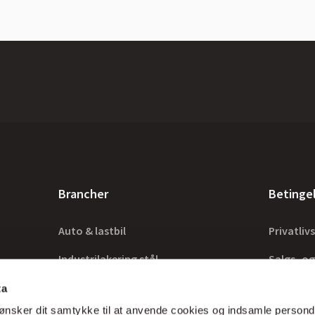
Brancher
Betinge
Auto & lastbil
Privatlivs
Industrilakering stål
Salgs- og
Industrilakering træ
Lovkrav
ta
ønsker dit samtykke til at anvende cookies og indsamle persond