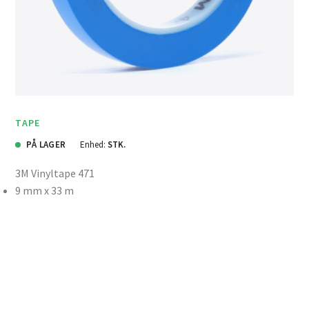
TAPE
PÅ LAGER
Enhed:
STK.
3M Vinyltape 471
9 mm x 33 m