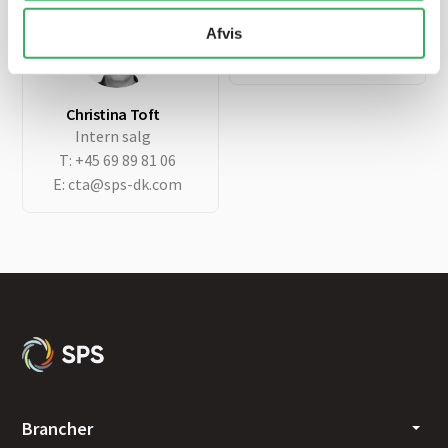
SPS hovednummer
T:
+45 69 89 81 00
Afvis
E:
sps@sps-dk.com
Christina Toft
Intern salg
T:
+45 69 89 81 06
E:
cta@sps-dk.com
Brancher