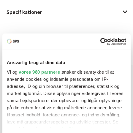
Specifikationer
Produktbeskrivelse
Ansvarlig brug af dine data
Holder den klare farve, selv efter at den har været
udsat for slid og opløsningsmidler
Vi og
vores 980 partnere
ønsker dit samtykke til at
Gummiklæbestoffet giver fremragende
anvende cookies og indsamle persondata om IP-
klæbestyrke på mange overflader
Har du brug for hjælp? Vi sidder
adresse, ID og din browser til præferencer, statistik og
Kan monteres hurtigt og nemt på en lang række
marketingformål. Disse oplysninger videregives til vores
klar ved telefonen
overflader
samarbejdspartnere, der opbevarer og tilgår oplysninger
Nem at tage af uden at efterlade klæbestof, hvilket
på din enhed for at vise dig målrettede annoncer, levere
Vi tilbyder et bredt sortiment af produkter til
giver effektiv rengøring
tilpasset indhold, foretage annonce- og indholdsmåling,
autolakering. Lige meget om du skal bruge en enkelt farve,
Fås i mange forskelligartede farver (gul, hvid, rød,
lave målgruppeundersøgelser og udvikle tjenester. Se
en sprøjtepistol eller om du har behov for en
sort, brun, grøn, orange, lilla, blå og transparent)
mere information under
indstillinger
og i vores