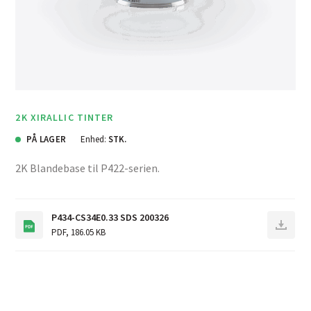
2K XIRALLIC TINTER
PÅ LAGER
Enhed:
STK.
2K Blandebase til P422-serien.
P434-CS34E0.33 SDS 200326
PDF
,
186.05 KB