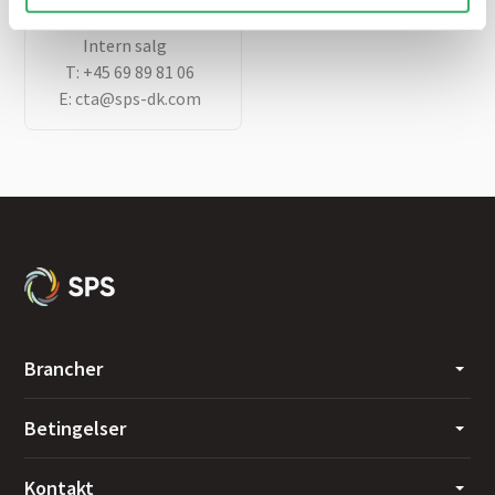
Christina Toft
Intern salg
T:
+45 69 89 81 06
E:
cta@sps-dk.com
Brancher
Betingelser
Kontakt