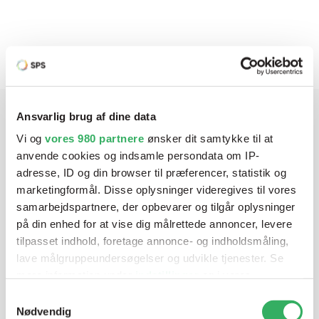
Produktbeskrivelse
P422-serien
Ansvarlig brug af dine data
Har du brug for hjælp? Vi sidder
Vi og
vores 980 partnere
ønsker dit samtykke til at
anvende cookies og indsamle persondata om IP-
klar ved telefonen
adresse, ID og din browser til præferencer, statistik og
marketingformål. Disse oplysninger videregives til vores
Vi tilbyder et bredt sortiment af produkter til
samarbejdspartnere, der opbevarer og tilgår oplysninger
autolakering. Lige meget om du skal bruge en enkelt farve,
på din enhed for at vise dig målrettede annoncer, levere
en sprøjtepistol eller om du har behov for en
tilpasset indhold, foretage annonce- og indholdsmåling,
blandeanlægsløsning, kan vi hjælpe dig.
lave målgruppeundersøgelser og udvikle tjenester. Se
mere information under
indstillinger
og i vores
persondatapolitik. Du kan altid trække dit samtykke
Samtykkevalg
Mandag - Torsdag
07:00-15:30
tilbage eller ændre indstillinger fra vores
Nødvendig