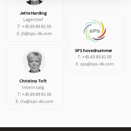
Jette Harding
Lagerchef
T:
+45 69 89 81 05
E:
jh@sps-dk.com
SPS hovednummer
T:
+45 69 89 81 00
E:
sps@sps-dk.com
Christina Toft
Intern salg
T:
+45 69 89 81 06
E:
cta@sps-dk.com