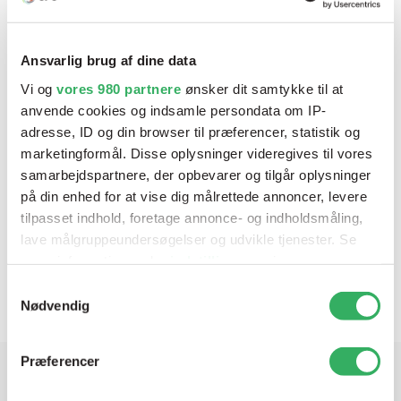
Ansvarlig brug af dine data
Vi og
vores 980 partnere
ønsker dit samtykke til at
anvende cookies og indsamle persondata om IP-
adresse, ID og din browser til præferencer, statistik og
marketingformål. Disse oplysninger videregives til vores
samarbejdspartnere, der opbevarer og tilgår oplysninger
på din enhed for at vise dig målrettede annoncer, levere
tilpasset indhold, foretage annonce- og indholdsmåling,
lave målgruppeundersøgelser og udvikle tjenester. Se
Deltron Premium UHS Hærder
mere information under
indstillinger
og i vores
Varenr:
D8302/E2.5
V
persondatapolitik. Du kan altid trække dit samtykke
Samtykkevalg
tilbage eller ændre indstillinger fra vores
Nødvendig
"Cookiedeklaration", eller ved at trykke på "Privacy
trigger" ikonet.
Præferencer
Dine valg anvendes på hele websitet.