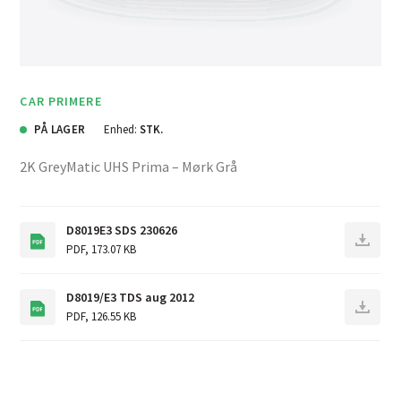
CAR PRIMERE
PÅ LAGER
Enhed:
STK.
2K GreyMatic UHS Prima – Mørk Grå
D8019E3 SDS 230626
PDF
,
173.07 KB
D8019/E3 TDS aug 2012
PDF
,
126.55 KB