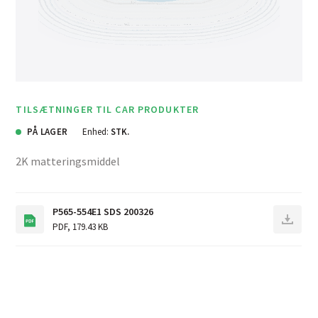
TILSÆTNINGER TIL CAR PRODUKTER
PÅ LAGER
Enhed:
STK.
2K matteringsmiddel
P565-554E1 SDS 200326
PDF
,
179.43 KB