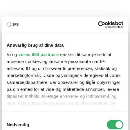
Produktbeskrivelse
Ansvarlig brug af dine data
Har du brug for hjælp? Vi sidder
Vi og
vores 980 partnere
ønsker dit samtykke til at
klar ved telefonen
anvende cookies og indsamle persondata om IP-
adresse, ID og din browser til præferencer, statistik og
marketingformål. Disse oplysninger videregives til vores
Vi tilbyder et bredt sortiment af produkter til
samarbejdspartnere, der opbevarer og tilgår oplysninger
autolakering. Lige meget om du skal bruge en enkelt farve,
på din enhed for at vise dig målrettede annoncer, levere
en sprøjtepistol eller om du har behov for en
tilpasset indhold, foretage annonce- og indholdsmåling,
blandeanlægsløsning, kan vi hjælpe dig.
lave målgruppeundersøgelser og udvikle tjenester. Se
mere information under
indstillinger
og i vores
persondatapolitik. Du kan altid trække dit samtykke
Samtykkevalg
Mandag - Torsdag
07:00-15:30
tilbage eller ændre indstillinger fra vores
Nødvendig