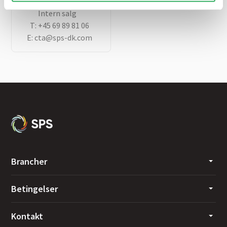
Christina Toft
Intern salg
T:
+45 69 89 81 06
E:
cta@sps-dk.com
Brancher
Betingelser
Kontakt