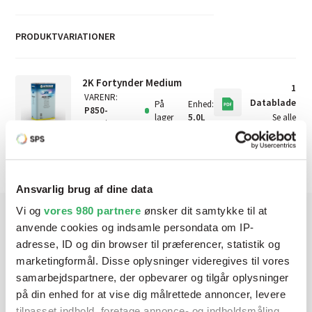
PRODUKTVARIATIONER
2K Fortynder Medium
1
VARENR
:
Datablade
På
Enhed
:
P850-
lager
5,0L
Se alle
1492/E5
Ansvarlig brug af dine data
Vi og
vores 980 partnere
ønsker dit samtykke til at
anvende cookies og indsamle persondata om IP-
Har du brug for hjælp? Vi sidder
adresse, ID og din browser til præferencer, statistik og
marketingformål. Disse oplysninger videregives til vores
klar ved telefonen
samarbejdspartnere, der opbevarer og tilgår oplysninger
på din enhed for at vise dig målrettede annoncer, levere
Vi tilbyder et bredt sortiment af produkter til
tilpasset indhold, foretage annonce- og indholdsmåling,