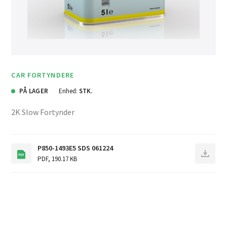
CAR FORTYNDERE
PÅ LAGER
Enhed:
STK.
2K Slow Fortynder
P850-1493E5 SDS 061224
PDF
,
190.17 KB