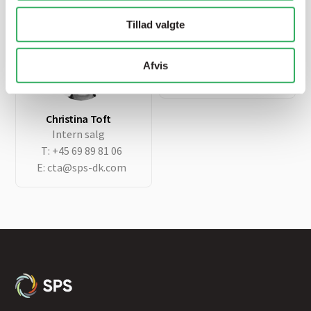
E:
jh@sps-dk.com
Tillad valgte
SPS hovednummer
T:
+45 69 89 81 00
Afvis
E:
sps@sps-dk.com
Christina Toft
Intern salg
T:
+45 69 89 81 06
E:
cta@sps-dk.com