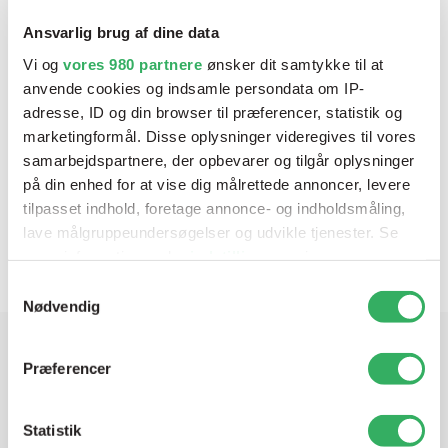
2
SG1
Datablade
VARENR
:
Ansvarlig brug af dine data
På
Enhed
:
Se alle
P565-
lager
400ML
Vi og
vores 980 partnere
ønsker dit samtykke til at
9081/E0.4
anvende cookies og indsamle persondata om IP-
adresse, ID og din browser til præferencer, statistik og
1K Etch Primer Spray
marketingformål. Disse oplysninger videregives til vores
1
Medium Grå - SG5
samarbejdspartnere, der opbevarer og tilgår oplysninger
Datablade
VARENR
:
på din enhed for at vise dig målrettede annoncer, levere
På
Enhed
:
Se alle
P565-
lager
400ML
tilpasset indhold, foretage annonce- og indholdsmåling,
9085/E0.4
lave målgruppeundersøgelser og udvikle tjenester. Se
mere information under
indstillinger
og i vores
persondatapolitik. Du kan altid trække dit samtykke
Samtykkevalg
tilbage eller ændre indstillinger fra vores
Nødvendig
"Cookiedeklaration", eller ved at trykke på "Privacy
trigger" ikonet.
Præferencer
Har du brug for hjælp? Vi sidder
Dine valg anvendes på hele websitet.
klar ved telefonen
Statistik
Vi bruger cookies til at tilpasse vores indhold og