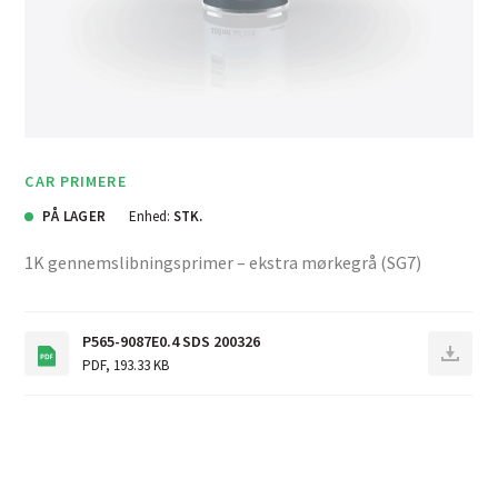
CAR PRIMERE
PÅ LAGER
Enhed:
STK.
1K gennemslibningsprimer – ekstra mørkegrå (SG7)
P565-9087E0.4 SDS 200326
PDF
,
193.33 KB