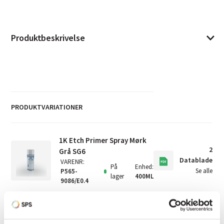
Produktbeskrivelse
PRODUKTVARIATIONER
1K Etch Primer Spray Mørk
2
Grå SG6
Datablade
VARENR
:
På
Enhed
:
Se alle
P565-
lager
400ML
9086/E0.4
1K Etch Primer Spray Hvid -