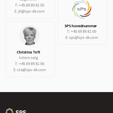
T:
+45 69 89 81 05
E:
jh@sps-dk.com
SPS hovednummer
T:
+45 69 89 81 00
E:
sps@sps-dk.com
Christina Toft
Intern salg
T:
+45 69 89 81 06
E:
cta@sps-dk.com