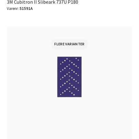
3M Cubitron II Slibeark 737U P180
Varenr:
51591A
FLERE VARIANTER