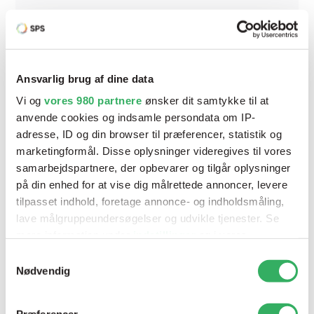
3M Lakkorrektion - P1500 Rondel 32mm
Ansvarlig brug af dine data
Varenr:
33892
Vi og
vores 980 partnere
ønsker dit samtykke til at
anvende cookies og indsamle persondata om IP-
adresse, ID og din browser til præferencer, statistik og
marketingformål. Disse oplysninger videregives til vores
samarbejdspartnere, der opbevarer og tilgår oplysninger
på din enhed for at vise dig målrettede annoncer, levere
tilpasset indhold, foretage annonce- og indholdsmåling,
lave målgruppeundersøgelser og udvikle tjenester. Se
mere information under
indstillinger
og i vores
persondatapolitik. Du kan altid trække dit samtykke
Samtykkevalg
tilbage eller ændre indstillinger fra vores
Nødvendig
"Cookiedeklaration", eller ved at trykke på "Privacy
trigger" ikonet.
Præferencer