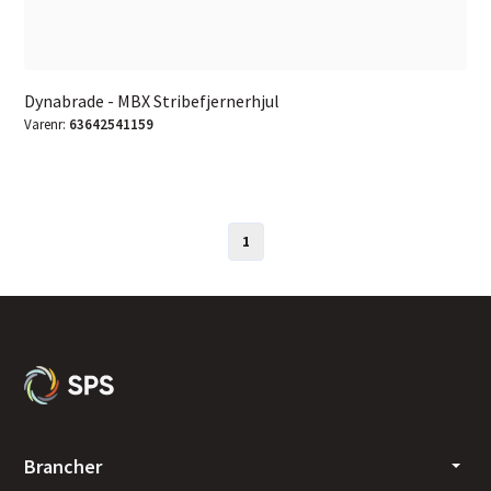
Dynabrade - MBX Stribefjernerhjul
Varenr:
63642541159
1
Brancher