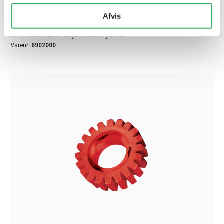
Afvis
BPY MBX Gummihjul Stribefjerner
Varenr:
6902000