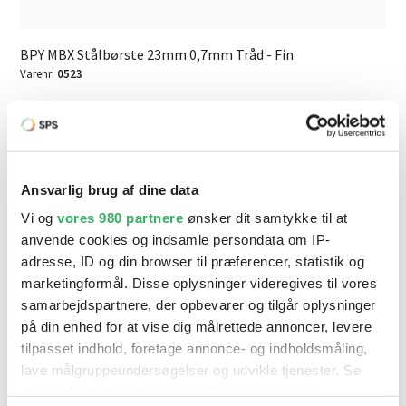
BPY MBX Stålbørste 23mm 0,7mm Tråd - Fin
Varenr:
0523
Ansvarlig brug af dine data
Vi og
vores 980 partnere
ønsker dit samtykke til at
anvende cookies og indsamle persondata om IP-
adresse, ID og din browser til præferencer, statistik og
marketingformål. Disse oplysninger videregives til vores
samarbejdspartnere, der opbevarer og tilgår oplysninger
på din enhed for at vise dig målrettede annoncer, levere
tilpasset indhold, foretage annonce- og indholdsmåling,
lave målgruppeundersøgelser og udvikle tjenester. Se
mere information under
indstillinger
og i vores