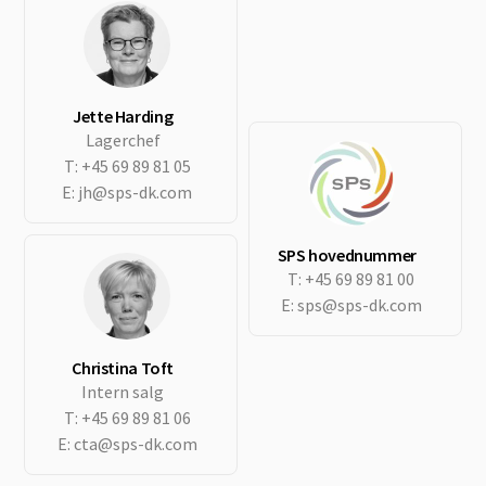
Jette Harding
Lagerchef
T:
+45 69 89 81 05
E:
jh@sps-dk.com
SPS hovednummer
T:
+45 69 89 81 00
E:
sps@sps-dk.com
Christina Toft
Intern salg
T:
+45 69 89 81 06
E:
cta@sps-dk.com