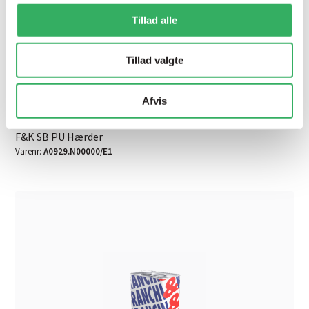
de har indsamlet fra din brug af deres tjenester.
Tillad alle
Tillad valgte
Afvis
F&K SB PU Hærder
Varenr:
A0929.N00000/E1