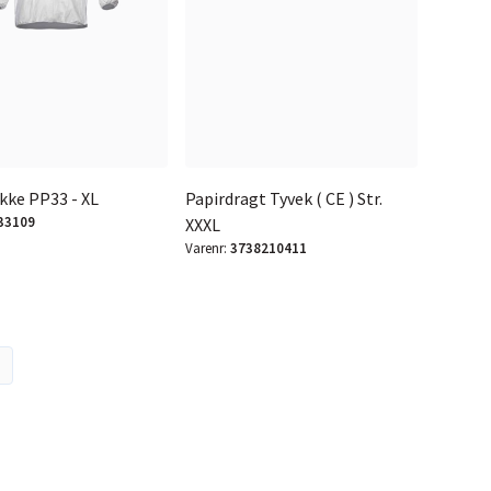
kke PP33 - XL
Papirdragt Tyvek ( CE ) Str.
33109
XXXL
Varenr:
3738210411