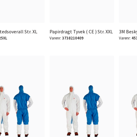
edsoverall Str. XL
Papirdragt Tyvek ( CE ) Str. XXL
3M Besky
25XL
Varenr:
3738210409
Varenr:
45