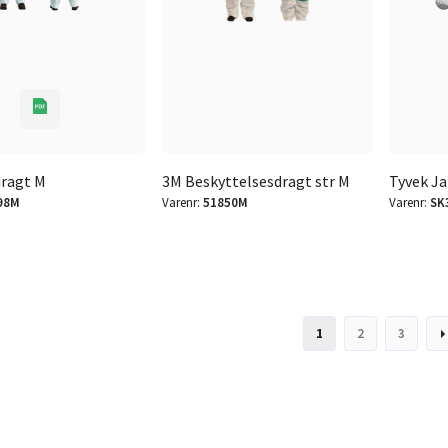
dragt M
3M Beskyttelsesdragt str M
Tyvek Ja
98M
Varenr:
51850M
Varenr:
SK
1
2
3