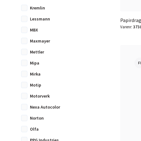
Kremlin
Lessmann
Papirdragt
Varenr:
373
MBX
Maxmayer
Mettler
Mipa
F
Mirka
Motip
Motorverk
Nexa Autocolor
Norton
Olfa
PPG Industries