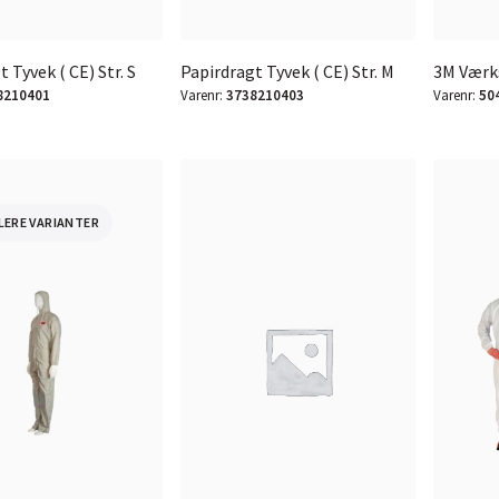
 Tyvek ( CE) Str. S
Papirdragt Tyvek ( CE) Str. M
3M Værks
8210401
Varenr:
3738210403
Varenr:
50
LERE VARIANTER