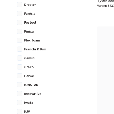
Tyvek 500
Drester
Varenr:
623
Farécla
Festool
Finixa
Flexifoam
Franchi & Kim
Gemini
Graco
Herwe
IONSTAR
Innovative
Iwata
KJV