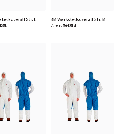
tedsoverall Str. L
3M Værkstedsoverall Str. M
425L
Varenr:
50425M