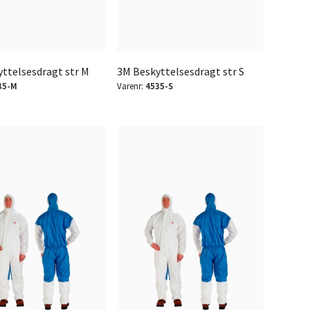
ttelsesdragt str M
3M Beskyttelsesdragt str S
35-M
Varenr:
4535-S