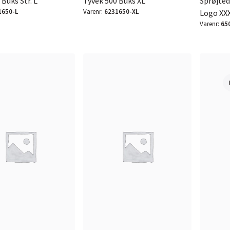
 Buks Str. L
Tyvek 500 Buks XL
Sprøjte
1650-L
Varenr:
6231650-XL
Logo XX
Varenr:
65