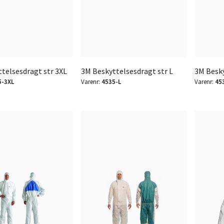
telsesdragt str 3XL
3M Beskyttelsesdragt str L
3M Besky
5-3XL
Varenr:
4535-L
Varenr:
45