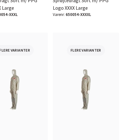
dragt Sort m/ PPG
Sprøjtedragt Sort m/ PPG
X Large
Logo XXXX Large
0054-XXXL
Varenr:
650054-XXXXL
FLERE VARIANTER
FLERE VARIANTER