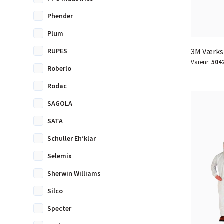
Phender
Plum
RUPES
3M Værkst
Varenr:
504
Roberlo
Rodac
SAGOLA
SATA
Schuller Eh‘klar
Selemix
Sherwin Williams
Silco
Specter