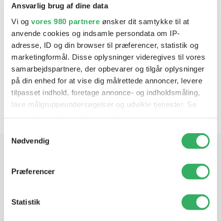
Ansvarlig brug af dine data
Vi og
vores 980 partnere
ønsker dit samtykke til at
anvende cookies og indsamle persondata om IP-
Selemix WB Single Stage Topcoat Mat
adresse, ID og din browser til præferencer, statistik og
Varenr:
8-111/E12K
marketingformål. Disse oplysninger videregives til vores
samarbejdspartnere, der opbevarer og tilgår oplysninger
på din enhed for at vise dig målrettede annoncer, levere
tilpasset indhold, foretage annonce- og indholdsmåling,
lave målgruppeundersøgelser og udvikle tjenester. Se
1
mere information under
indstillinger
og i vores
persondatapolitik. Du kan altid trække dit samtykke
Samtykkevalg
tilbage eller ændre indstillinger fra vores
Nødvendig
"Cookiedeklaration", eller ved at trykke på "Privacy
trigger" ikonet.
Har du brug for hjælp? Vi sidder
Præferencer
klar ved telefonen
Dine valg anvendes på hele websitet.
Statistik
Vi tilbyder et bredt sortiment af produkter til
Vi bruger cookies til at tilpasse vores indhold og