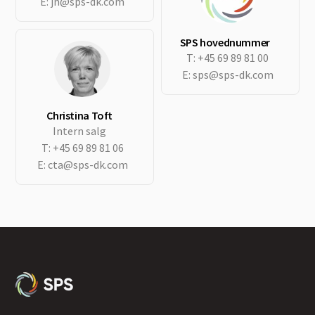
E:
jh@sps-dk.com
SPS hovednummer
T:
+45 69 89 81 00
E:
sps@sps-dk.com
Christina Toft
Intern salg
T:
+45 69 89 81 06
E:
cta@sps-dk.com