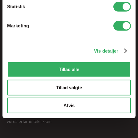
Statistik
Vi bruger cookies til at tilpasse vores indhold og
annoncer, til at vise dig funktioner til sociale medier og til
Marketing
at analysere vores trafik. Vi deler også oplysninger om
din brug af vores hjemmeside med vores partnere inden
for sociale medier, annonceringspartnere og
Brancher
analysepartnere. Vores partnere kan kombinere disse
Vis detaljer
data med andre oplysninger, du har givet dem, eller som
Betingelser
de har indsamlet fra din brug af deres tjenester.
Tillad alle
Kontakt
Tillad valgte
Afvis
Vi tilbyder innovative produkter og effektive processer, der sikrer
optimale resultater og rentabilitet, samt hjælp og undervisning af
vores erfarne teknikker.