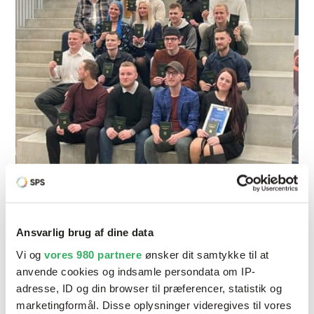
Ansvarlig brug af dine data
Vi og
vores 980 partnere
ønsker dit samtykke til at
Fredag d. 16-2-2024 blev
anvende cookies og indsamle persondata om IP-
adresse, ID og din browser til præferencer, statistik og
malerfaget beriget med 15
marketingformål. Disse oplysninger videregives til vores