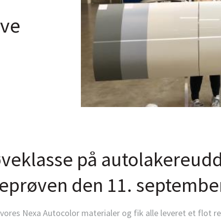
øve
veklasse på autolakereud
eprøven den 11. septembe
es Nexa Autocolor materialer og fik alle leveret et flot re