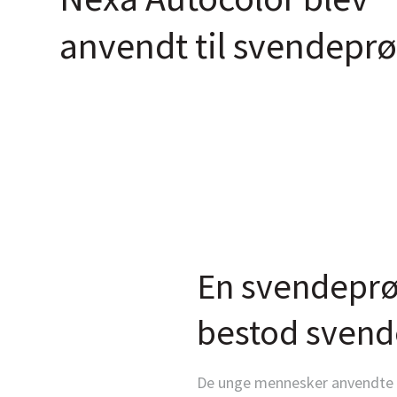
anvendt til svendepr
En svendeprø
bestod svend
De unge mennesker anvendte vor