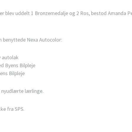
or der blev uddelt 1 Bronzemedalje og 2 Ros, bestod Amand
 benyttede Nexa Autocolor:
y autolak
d Byens Bilpleje
ns Bilpleje
e nyudlærte lærlinge.
kke fra SPS.