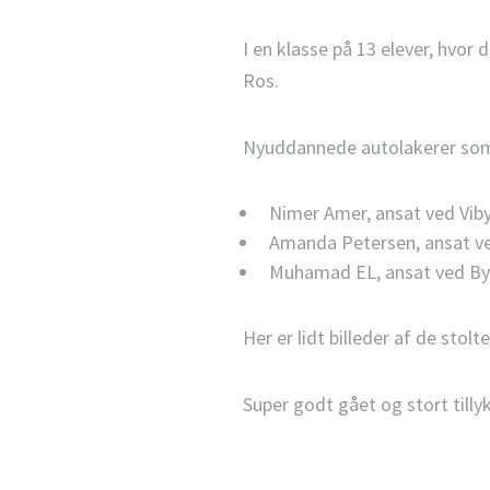
I en klasse på 13 elever, hv
Ros.
Nyuddannede autolakerer som
Nimer Amer, ansat ved Vib
Amanda Petersen, ansat ve
Muhamad EL, ansat ved Bye
Her er lidt billeder af de stolt
Super godt gået og stort tilly