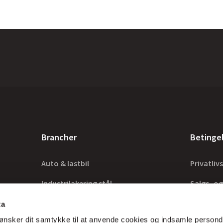
Brancher
Betinge
Auto & lastbil
Privatlivs
Industrilakering stål
Salgs- og
Industrilakering træ
Lovkrav
ta
ønsker dit samtykke til at anvende cookies og indsamle persond